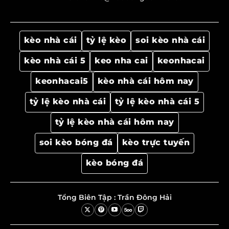
kèo nhà cái
tỷ lệ kèo
soi kèo nhà cái
kèo nhà cái 5
keo nha cai
keonhacai
keonhacai5
kèo nhà cái hôm nay
tỷ lệ kèo nhà cái
tỷ lệ kèo nhà cái 5
tỷ lệ kèo nhà cái hôm nay
soi kèo bóng đá
kèo trực tuyến
kèo bóng đá
Tổng Biên Tập :
Trần Đông Hải