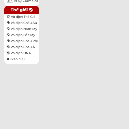
🇯🇲 VĐQG Jamaica
Thế giới 🌏
🏆 Vô địch Thế Giới
🌍️ Vô địch Châu Âu
🌎️️ Vô địch Nam Mỹ
🌎️ Vô địch Bắc Mỹ
🌍️️ Vô địch Châu Phi
🌏️️ Vô địch Châu Á
🌏️️ Vô địch ĐNA
⚽️️️ Giao hữu