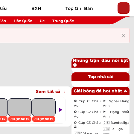
Đấu
BXH
Top Ghi Bàn
Bản
Hàn Quốc
Úc
Trung Quốc
Những trận đấu nổi bật
⚽️
Top nhà cái
Giải bóng đá hot nhất 🔥
Xem tất cả
⚽️ Cúp C1 Châu
🏴󠁧󠁢󠁥󠁮󠁧󠁿 Ngoại Hạng
Âu
Anh
⚽️ Cúp C2 Châu
🏴󠁧󠁢󠁥󠁮󠁧󠁿 Hạng nhất
Âu
Anh
GAY
CƯỢC NGAY
CƯỢC NGAY
CƯỢC NGAY
CƯỢC NGAY
⚽️ Cúp C3 Châu
🇩🇪 Bundesliga
Âu
🇪🇸 La Liga
🇻🇳 V-League