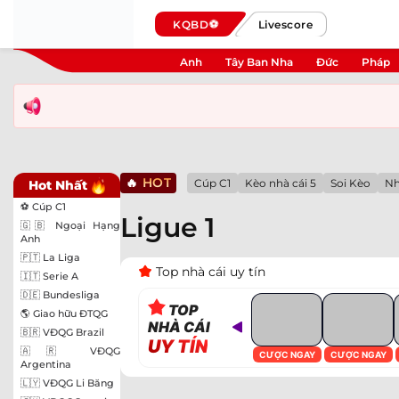
Bỏ
KQBD
Livescore
qua
nội
Anh
Tây Ban Nha
Đức
Pháp
dung
🔥
HOT
Cúp C1
Kèo nhà cái 5
Soi Kèo
Nh
Hot Nhất
⚽ Cúp C1
Ligue 1
🇬🇧 Ngoại Hạng
Anh
🇵🇹 La Liga
Top nhà cái uy tín
🇮🇹 Serie A
🇩🇪 Bundesliga
TOP
🌎 Giao hữu ĐTQG
NHÀ CÁI
🇧🇷 VĐQG Brazil
UY TÍN
🇦🇷 VĐQG
CƯỢC NGAY
CƯỢC NGAY
Argentina
🇱🇾 VĐQG Li Băng