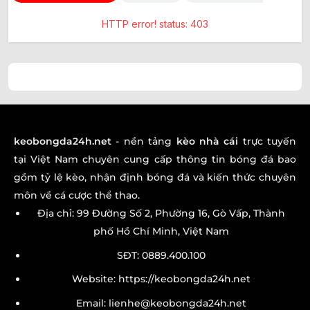
HTTP error! status: 403
keobongda24h.net
- nền tảng
kèo nhà cái
trực tuyến
tại Việt Nam chuyên cung cấp thông tin bóng đá bao
gồm tỷ lệ kèo, nhận định bóng đá và kiến thức chuyên
môn về cá cược thể thao.
Địa chỉ: 99 Đường Số 2, Phường 16, Gò Vấp, Thành
phố Hồ Chí Minh, Việt Nam
SĐT: 0889.400.100
Website: https://keobongda24h.net
Email:
lienhe@keobongda24h.net