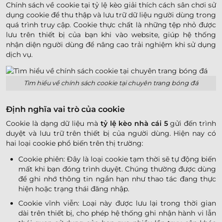
Chính sách về cookie tại tỷ lệ kèo giải thích cách sân chơi sử
dụng cookie để thu thập và lưu trữ dữ liệu người dùng trong
quá trình truy cập. Cookie thực chất là những tệp nhỏ được
lưu trên thiết bị của bạn khi vào website, giúp hệ thống
nhận diện người dùng để nâng cao trải nghiệm khi sử dụng
dịch vụ.
Tìm hiểu về chính sách cookie tại chuyên trang bóng đá
Định nghĩa vai trò của cookie
Cookie là dạng dữ liệu mà
tỷ lệ kèo nhà cái 5
gửi đến trình
duyệt và lưu trữ trên thiết bị của người dùng. Hiện nay có
hai loại cookie phổ biến trên thị trường:
Cookie phiên: Đây là loại cookie tạm thời sẽ tự động biến
mất khi bạn đóng trình duyệt. Chúng thường được dùng
để ghi nhớ thông tin ngắn hạn như thao tác đang thực
hiện hoặc trạng thái đăng nhập.
Cookie vĩnh viễn: Loại này được lưu lại trong thời gian
dài trên thiết bị, cho phép hệ thống ghi nhận hành vi lẫn