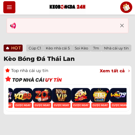
Bỏ
qua
nội
dung
🔥
HOT
Cúp C1
Kèo nhà cái 5
Soi Kèo
7m
Nhà cái uy tín
Kèo Bóng Đá Thái Lan
Top nhà cái uy tín
Xem tất cả
TOP NHÀ CÁI
UY TÍN
ỢC NGAY
CƯỢC NGAY
CƯỢC NGAY
CƯỢC NGAY
CƯỢC NGAY
CƯỢC NGAY
CƯỢC NGAY
CƯ
Trận Hot
Tất cả giải đấu
TL Malaysia
Five88