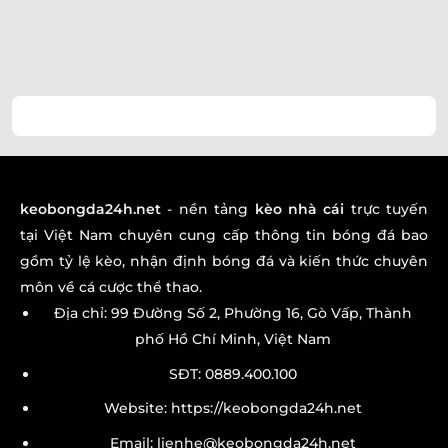
keobongda24h.net
- nền tảng
kèo nhà cái
trực tuyến
tại Việt Nam chuyên cung cấp thông tin bóng đá bao
gồm tỷ lệ kèo, nhận định bóng đá và kiến thức chuyên
môn về cá cược thể thao.
Địa chỉ: 99 Đường Số 2, Phường 16, Gò Vấp, Thành
phố Hồ Chí Minh, Việt Nam
SĐT: 0889.400.100
Website: https://keobongda24h.net
Email:
lienhe@keobongda24h.net