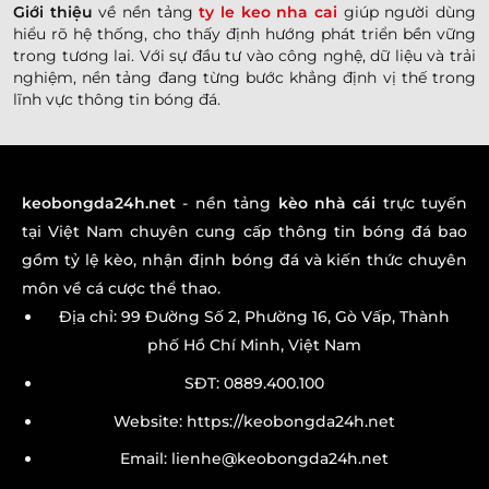
Giới thiệu
về nền tảng
ty le keo nha cai
giúp người dùng
hiểu rõ hệ thống, cho thấy định hướng phát triển bền vững
trong tương lai. Với sự đầu tư vào công nghệ, dữ liệu và trải
nghiệm, nền tảng đang từng bước khẳng định vị thế trong
lĩnh vực thông tin bóng đá.
keobongda24h.net
- nền tảng
kèo nhà cái
trực tuyến
tại Việt Nam chuyên cung cấp thông tin bóng đá bao
gồm tỷ lệ kèo, nhận định bóng đá và kiến thức chuyên
môn về cá cược thể thao.
Địa chỉ: 99 Đường Số 2, Phường 16, Gò Vấp, Thành
phố Hồ Chí Minh, Việt Nam
SĐT: 0889.400.100
Website: https://keobongda24h.net
Email:
lienhe@keobongda24h.net