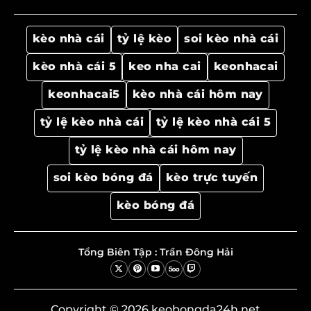
kèo nhà cái
tỷ lệ kèo
soi kèo nhà cái
kèo nhà cái 5
keo nha cai
keonhacai
keonhacai5
kèo nhà cái hôm nay
tỷ lệ kèo nhà cái
tỷ lệ kèo nhà cái 5
tỷ lệ kèo nhà cái hôm nay
soi kèo bóng đá
kèo trực tuyến
kèo bóng đá
Tổng Biên Tập :
Trần Đông Hải
Copyright © 2026 keobongda24h.net