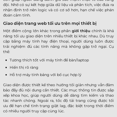
đội. Nhờ có sự kết hợp giữa dữ liệu và phân tích, việc đưa ra
nhận định trở nên logic và có cơ sở hơn, hạn chế việc phán
đoán cảm tính.
Giao diện trang web tối ưu trên mọi thiết bị
Một điểm cộng lớn khác trong phần
giới thiệu
chính là khả
năng tối ưu giao diện trên nhiều thiết bị khác nhau. Dù truy
cập bằng máy tính hay điện thoại, người dùng luôn được
trải nghiệm đủ các tính năng mà không gặp trở ngại. Cụ
thể:
Tương thích tốt với máy tính để bàn/laptop
Hiển thị rõ ràng
Hỗ trợ máy tính bảng với bố cục hợp lý
Giao diện được thiết kế theo hướng tối giản nhưng vẫn đảm
bảo đầy đủ nội dung cần thiết. Các mục thông tin được sắp
xếp khoa học, giúp người dùng dễ dàng tìm kiếm và thao
tác nhanh chóng. Ngoài ra, tốc độ tải trang cũng được tối
ưu để hạn chế tình trạng giật lag, đặc biệt trong thời điểm
có nhiều người truy cập cùng lúc.