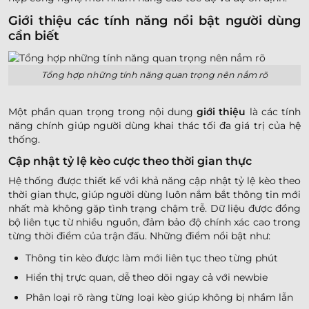
Giới thiệu các tính năng nổi bật người dùng
cần biết
Tổng hợp những tính năng quan trọng nên nắm rõ
Một phần quan trọng trong nội dung
giới thiệu
là các tính
năng chính giúp người dùng khai thác tối đa giá trị của hệ
thống.
Cập nhật tỷ lệ kèo cược theo thời gian thực
Hệ thống được thiết kế với khả năng cập nhật tỷ lệ kèo theo
thời gian thực, giúp người dùng luôn nắm bắt thông tin mới
nhất mà không gặp tình trạng chậm trễ. Dữ liệu được đồng
bộ liên tục từ nhiều nguồn, đảm bảo độ chính xác cao trong
từng thời điểm của trận đấu. Những điểm nổi bật như:
Thông tin kèo được làm mới liên tục theo từng phút
Hiển thị trực quan, dễ theo dõi ngay cả với newbie
Phân loại rõ ràng từng loại kèo giúp không bị nhầm lẫn