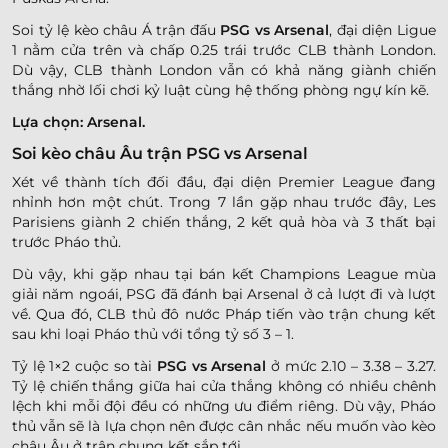
Soi tỷ lệ kèo châu Á trận đấu
PSG vs Arsenal
, đại diện Ligue
1 nằm cửa trên và chấp 0.25 trái trước CLB thành London.
Dù vậy, CLB thành London vẫn có khả năng giành chiến
thắng nhờ lối chơi kỷ luật cùng hệ thống phòng ngự kín kẽ.
Lựa chọn: Arsenal.
Soi kèo châu Âu trận PSG vs Arsenal
Xét về thành tích đối đầu, đại diện Premier League đang
nhỉnh hơn một chút. Trong 7 lần gặp nhau trước đây, Les
Parisiens giành 2 chiến thắng, 2 kết quả hòa và 3 thất bại
trước Pháo thủ.
Dù vậy, khi gặp nhau tại bán kết Champions League mùa
giải năm ngoái, PSG đã đánh bại Arsenal ở cả lượt đi và lượt
về. Qua đó, CLB thủ đô nước Pháp tiến vào trận chung kết
sau khi loại Pháo thủ với tổng tỷ số 3 – 1.
Tỷ lệ 1×2 cuộc so tài
PSG vs Arsenal
ở mức 2.10 – 3.38 – 3.27.
Tỷ lệ chiến thắng giữa hai cửa thắng không có nhiều chênh
lệch khi mỗi đội đều có những ưu điểm riêng. Dù vậy, Pháo
thủ vẫn sẽ là lựa chọn nên được cân nhắc nếu muốn vào kèo
châu Âu ở trận chung kết sắp tới.