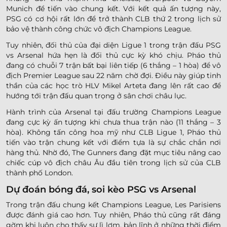
Munich để tiến vào chung kết. Với kết quả ấn tượng này,
PSG có cơ hội rất lớn để trở thành CLB thứ 2 trong lịch sử
bảo vệ thành công chức vô địch Champions League.
Tuy nhiên, đối thủ của đại diện Ligue 1 trong trận đấu PSG
vs Arsenal hứa hẹn là đối thủ cực kỳ khó chịu. Pháo thủ
đang có chuỗi 7 trận bất bại liên tiếp (6 thắng – 1 hòa) để vô
địch Premier League sau 22 năm chờ đợi. Điều này giúp tinh
thần của các học trò HLV Mikel Arteta đang lên rất cao để
hướng tới trận đấu quan trọng ở sân chơi châu lục.
Hành trình của Arsenal tại đấu trường Champions League
đang cực kỳ ấn tượng khi chưa thua trận nào (11 thắng – 3
hòa). Không tấn công hoa mỹ như CLB Ligue 1, Pháo thủ
tiến vào trận chung kết với điểm tựa là sự chắc chắn nơi
hàng thủ. Nhờ đó, The Gunners đang đặt mục tiêu nâng cao
chiếc cúp vô địch châu Âu đầu tiên trong lịch sử của CLB
thành phố London.
Dự đoán bóng đá, soi kèo PSG vs Arsenal
Trong trận đấu chung kết Champions League, Les Parisiens
được đánh giá cao hơn. Tuy nhiên, Pháo thủ cũng rất đáng
gờm khi luôn cho thấy sự lì lợm, bản lĩnh ở những thời điểm