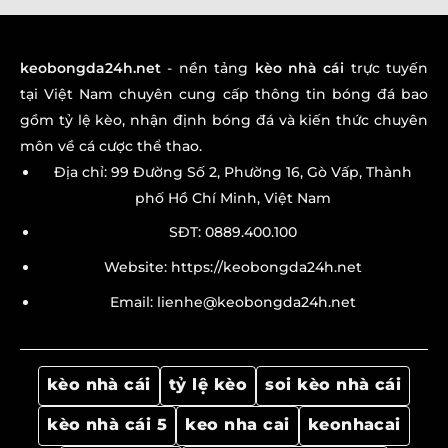
keobongda24h.net
- nền tảng
kèo nhà cái
trực tuyến
tại Việt Nam chuyên cung cấp thông tin bóng đá bao
gồm tỷ lệ kèo, nhận định bóng đá và kiến thức chuyên
môn về cá cược thể thao.
Địa chỉ: 99 Đường Số 2, Phường 16, Gò Vấp, Thành
phố Hồ Chí Minh, Việt Nam
SĐT: 0889.400.100
Website: https://keobongda24h.net
Email:
lienhe@keobongda24h.net
kèo nhà cái
tỷ lệ kèo
soi kèo nhà cái
kèo nhà cái 5
keo nha cai
keonhacai