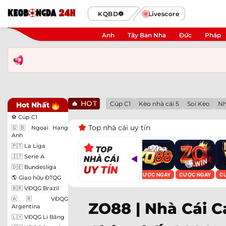
Bỏ
KQBD
Livescore
qua
nội
Anh
Tây Ban Nha
Đức
Pháp
dung
🔥
HOT
Cúp C1
Kèo nhà cái 5
Soi Kèo
Nh
Hot Nhất
⚽ Cúp C1
Top nhà cái uy tín
🇬🇧 Ngoại Hạng
Anh
🇵🇹 La Liga
TOP
🇮🇹 Serie A
NHÀ CÁI
🇩🇪 Bundesliga
UY TÍN
GAY
CƯỢC NGAY
CƯỢC NGAY
CƯỢC NGAY
CƯỢC NGAY
CƯỢC NGAY
C
🌎 Giao hữu ĐTQG
🇧🇷 VĐQG Brazil
🇦🇷 VĐQG
ZO88 | Nhà Cái 
Argentina
🇱🇾 VĐQG Li Băng