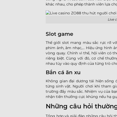
khác nhau, cho phép thành viên lựa ch
Live 
Slot game
Thế giới slot mang màu sắc rực rỡ với
phim ảnh, âm nhạc,… Hiệu ứng hình ả
vòng quay. Chính vì thế, hội viên có 
riêng biệt. Cùng với đó, cơ chế thưở
nhau tùy vào quy định của từng trò chơ
Bắn cá ăn xu
Không gian đại dương tái hiện sống 
từng sinh vật. Người chơi khi tham 
trường đầy màu sắc. Nhiệm vụ của bạn
nhận tiền thưởng cực khủng nếu hạ gụ
Những câu hỏi thường
Tổng hợp và giải đáp những câu hỏi th