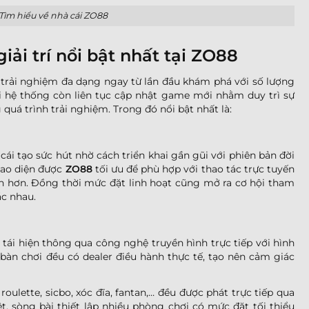
Tìm hiểu về nhà cái ZO88
i trí nổi bật nhất tại ZO88
 trải nghiệm đa dạng ngay từ lần đầu khám phá với số lượng
i hệ thống còn liên tục cập nhật game mới nhằm duy trì sự
 quá trình trải nghiệm. Trong đó nổi bật nhất là:
cái tạo sức hút nhờ cách triển khai gần gũi với phiên bản đời
iao diện được
ZO88
tối ưu để phù hợp với thao tác trực tuyến
nh hơn. Đồng thời mức đặt linh hoạt cũng mở ra cơ hội tham
ác nhau.
tái hiện thông qua công nghệ truyền hình trực tiếp với hình
bàn chơi đều có dealer điều hành thực tế, tạo nên cảm giác
oulette, sicbo, xóc đĩa, fantan,… đều được phát trực tiếp qua
t, sòng bài thiết lập nhiều phòng chơi có mức đặt tối thiểu