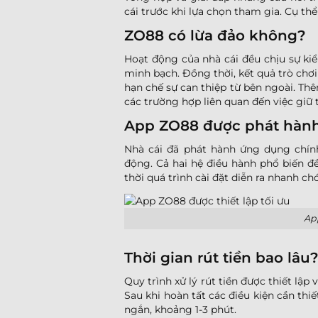
cái trước khi lựa chọn tham gia. Cụ thể 
ZO88 có lừa đảo không?
Hoạt động của nhà cái đều chịu sự kiể
minh bạch. Đồng thời, kết quả trò chơ
hạn chế sự can thiệp từ bên ngoài. Th
các trường hợp liên quan đến việc giữ 
App ZO88 được phát hàn
Nhà cái đã phát hành ứng dụng chính
động. Cả hai hệ điều hành phổ biến đ
thời quá trình cài đặt diễn ra nhanh c
App
Thời gian rút tiền bao lâu
Quy trình xử lý rút tiền được thiết lập
Sau khi hoàn tất các điều kiện cần thiế
ngắn, khoảng 1-3 phút.