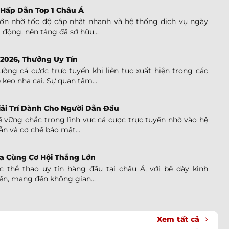
 Hấp Dẫn Top 1 Châu Á
ớn nhờ tốc độ cập nhật nhanh và hệ thống dịch vụ ngày
 động, nền tảng đã sở hữu...
 2026, Thưởng Uy Tín
ường cá cược trực tuyến khi liên tục xuất hiện trong các
 keo nha cai. Sự quan tâm...
ải Trí Dành Cho Người Dẫn Đầu
 vững chắc trong lĩnh vực cá cược trực tuyến nhờ vào hệ
ẫn và cơ chế bảo mật...
a Cùng Cơ Hội Thắng Lớn
 thể thao uy tín hàng đầu tại châu Á, với bề dày kinh
ến, mang đến không gian...
Xem tất cả