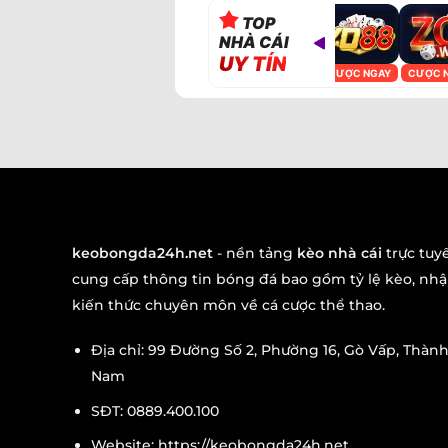
TOP
NHÀ CÁI
UY TÍN
CƯỢC NGAY
CƯỢC NGAY
CƯỢC NGAY
CƯỢC NGAY
CƯỢC NGAY
CƯỢC 
keobongda24h.net
- nền tảng
kèo nhà cái
trực tuy
cung cấp thông tin bóng đá bao gồm tỷ lệ kèo, nh
kiến thức chuyên môn về cá cược thể thao.
Địa chỉ: 99 Đường Số 2, Phường 16, Gò Vấp, Thành
Nam
SĐT: 0889.400.100
Website: https://keobongda24h.net