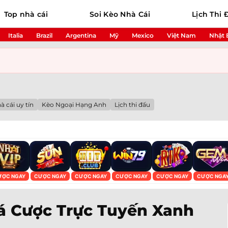
Top nhà cái
Soi Kèo Nhà Cái
Lịch Thi 
Italia
Brazil
Argentina
Mỹ
Mexico
Việt Nam
Nhật 
à cái uy tín
Kèo Ngoại Hạng Anh
Lịch thi đấu
ƯỢC NGAY
CƯỢC NGAY
CƯỢC NGAY
CƯỢC NGAY
CƯỢC NGAY
CƯỢC NGA
Cá Cược Trực Tuyến Xanh