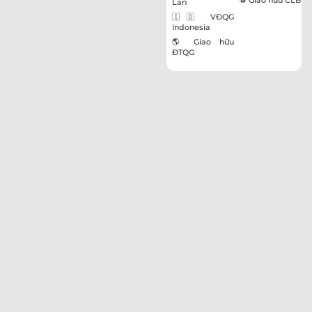
⚽️ Giao hữu CLB
Lan
🇮🇩 VĐQG
Indonesia
🌎 Giao hữu
ĐTQG