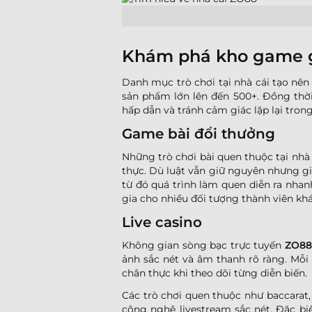
Khám phá kho game giả
Danh mục trò chơi tại nhà cái tạo nên
sản phẩm lớn lên đến 500+. Đồng thờ
hấp dẫn và tránh cảm giác lặp lại trong
Game bài đổi thưởng
Những trò chơi bài quen thuộc tại nhà 
thực. Dù luật vẫn giữ nguyên nhưng g
từ đó quá trình làm quen diễn ra nha
gia cho nhiều đối tượng thành viên kh
Live casino
Không gian sòng bạc trực tuyến
ZO88
ảnh sắc nét và âm thanh rõ ràng. Mỗi 
chân thực khi theo dõi từng diễn biến.
Các trò chơi quen thuộc như baccarat, r
công nghệ livestream sắc nét. Đặc biệ