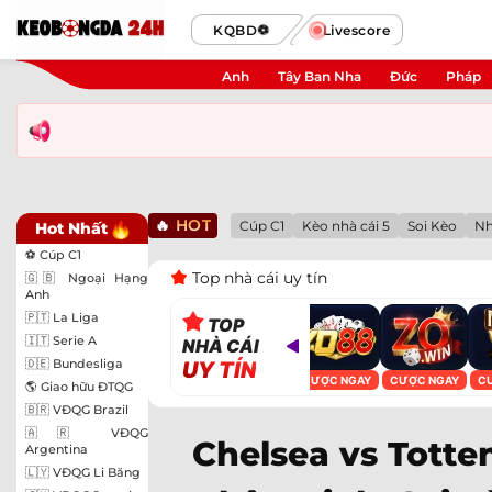
Bỏ
KQBD
Livescore
qua
nội
Anh
Tây Ban Nha
Đức
Pháp
dung
🔥
HOT
Cúp C1
Kèo nhà cái 5
Soi Kèo
Nh
Hot Nhất
⚽ Cúp C1
Top nhà cái uy tín
🇬🇧 Ngoại Hạng
Anh
🇵🇹 La Liga
TOP
🇮🇹 Serie A
NHÀ CÁI
🇩🇪 Bundesliga
UY TÍN
GAY
CƯỢC NGAY
CƯỢC NGAY
CƯỢC NGAY
CƯỢC NGAY
CƯỢC NGAY
C
🌎 Giao hữu ĐTQG
🇧🇷 VĐQG Brazil
🇦🇷 VĐQG
Chelsea vs Totte
Argentina
🇱🇾 VĐQG Li Băng