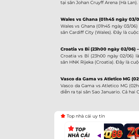
tại sân Johan Cruyff Arena (Hà Lan). 
Wales vs Ghana (01h45 ngày 03/06
Wales vs Ghana (01h45 ngày 03/06) l
sân Cardiff City (Wales). Đây là cuộc
Croatia vs Bỉ (23h00 ngày 02/06) 
Croatia vs Bỉ (23h00 ngày 02/06) là
sân HNK Rijeka (Croatia). Đây là cuộ
Vasco da Gama vs Atletico MG (02
Vasco da Gama vs Atletico MG (02h0
diễn ra tại sân Sao Januario. Cả hai 
Top nhà cái uy tín
TOP
NHÀ CÁI