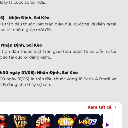
Đây là cuộc so tài hứa...
) – Nhận Định, Soi Kèo
à trận đấu thuộc loạt trận giao hữu quốc tế và diễn ra tại
 so tài nhằm giúp mỗi đội...
– Nhận Định, Soi Kèo
 trận đấu thuộc loạt trận giao hữu quốc tế và diễn ra tại
c so tài cực kỳ đáng xem...
h00 ngày 01/06): Nhận Định, Soi Kèo
0 ngày 01/06) là trận đấu thuộc vòng 18 Serie A Brazil và
CLB đang cho thấy sự cân...
Xem tất cả