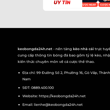
UY TÍN
CƯỢC NGAY
CƯỢC NGAY
CƯỢC NGAY
CƯỢC NGAY
CƯỢC NGAY
CƯỢC 
keobongda24h.net
- nền tảng
kèo nhà cái
trực tuy
cung cấp thông tin bóng đá bao gồm tỷ lệ kèo, nh
kiến thức chuyên môn về cá cược thể thao.
Địa chỉ: 99 Đường Số 2, Phường 16, Gò Vấp, Thành
Nam
SĐT: 0889.400.100
Website: https://keobongda24h.net
Email:
lienhe@keobongda24h.net