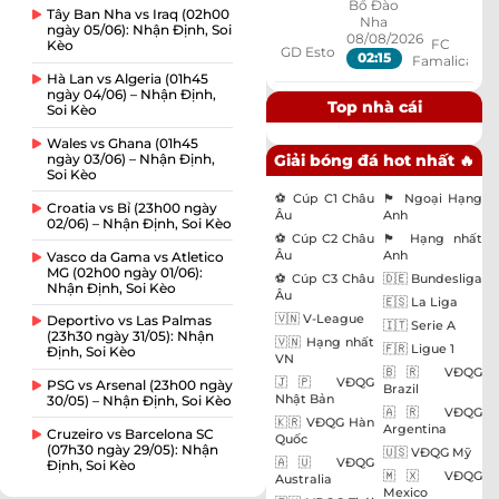
Bồ Đào
Tây Ban Nha vs Iraq (02h00
Nha
ngày 05/06): Nhận Định, Soi
08/08/2026
FC
Kèo
GD Estoril-Praia
02:15
Famalicao
Hà Lan vs Algeria (01h45
ngày 04/06) – Nhận Định,
Top nhà cái
Soi Kèo
Wales vs Ghana (01h45
ngày 03/06) – Nhận Định,
Giải bóng đá hot nhất 🔥
Soi Kèo
⚽️ Cúp C1 Châu
🏴󠁧󠁢󠁥󠁮󠁧󠁿 Ngoại Hạng
Croatia vs Bỉ (23h00 ngày
Âu
Anh
02/06) – Nhận Định, Soi Kèo
⚽️ Cúp C2 Châu
🏴󠁧󠁢󠁥󠁮󠁧󠁿 Hạng nhất
Âu
Anh
Vasco da Gama vs Atletico
MG (02h00 ngày 01/06):
⚽️ Cúp C3 Châu
🇩🇪 Bundesliga
Nhận Định, Soi Kèo
Âu
🇪🇸 La Liga
🇻🇳 V-League
Deportivo vs Las Palmas
🇮🇹 Serie A
(23h30 ngày 31/05): Nhận
🇻🇳 Hạng nhất
🇫🇷 Ligue 1
Định, Soi Kèo
VN
🇧🇷 VĐQG
🇯🇵 VĐQG
PSG vs Arsenal (23h00 ngày
Brazil
Nhật Bản
30/05) – Nhận Định, Soi Kèo
🇦🇷 VĐQG
🇰🇷 VĐQG Hàn
Argentina
Cruzeiro vs Barcelona SC
Quốc
(07h30 ngày 29/05): Nhận
🇺🇸 VĐQG Mỹ
🇦🇺 VĐQG
Định, Soi Kèo
🇲🇽 VĐQG
Australia
Mexico