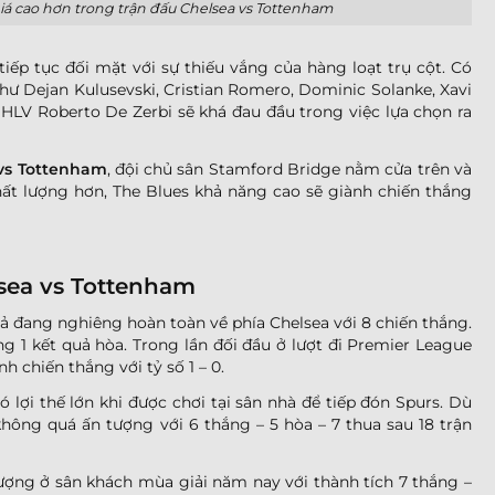
iá cao hơn trong trận đấu Chelsea vs Tottenham
ếp tục đối mặt với sự thiếu vắng của hàng loạt trụ cột. Có
hư Dejan Kulusevski, Cristian Romero, Dominic Solanke, Xavi
HLV Roberto De Zerbi sẽ khá đau đầu trong việc lựa chọn ra
vs Tottenham
, đội chủ sân Stamford Bridge nằm cửa trên và
 chất lượng hơn, The Blues khả năng cao sẽ giành chiến thắng
lsea vs Tottenham
uả đang nghiêng hoàn toàn về phía Chelsea với 8 chiến thắng.
g 1 kết quả hòa. Trong lần đối đầu ở lượt đi Premier League
h chiến thắng với tỷ số 1 – 0.
ó lợi thế lớn khi được chơi tại sân nhà để tiếp đón Spurs. Dù
không quá ấn tượng với 6 thắng – 5 hòa – 7 thua sau 18 trận
ượng ở sân khách mùa giải năm nay với thành tích 7 thắng –