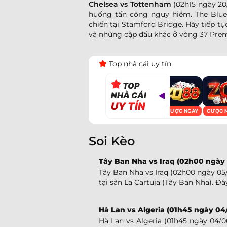
Chelsea vs Tottenham
(02h15 ngày 20
huống tấn công nguy hiểm. The Blues
chiến tại Stamford Bridge. Hãy tiếp tụ
và những cặp đấu khác ở vòng 37 Prem
Top nhà cái uy tín
TOP
NHÀ CÁI
UY TÍN
CƯỢC NGAY
CƯỢC NGAY
CƯỢC NGAY
CƯỢC NGAY
CƯỢC NGAY
CƯỢC 
Soi Kèo
Tây Ban Nha vs Iraq (02h00 ngày 
Tây Ban Nha vs Iraq (02h00 ngày 05/0
tại sân La Cartuja (Tây Ban Nha). Đây 
Hà Lan vs Algeria (01h45 ngày 04
Hà Lan vs Algeria (01h45 ngày 04/06