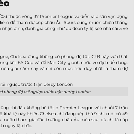
èo
/05) thuộc vòng 37 Premier League và diễn ra ở sân vận động
 điểm để tham dự cúp châu Âu, Spurs cũng muốn chiến thắng
nhận định, đánh giá cũng như dự đoán tỷ lệ kèo nhà cái 5 về
ague, Chelsea đang không có phong độ tốt. CLB này vừa thất
ung kết FA Cup và để Man City giành chức vô địch dễ dàng.
 mùa giải năm nay và chỉ còn mục tiêu duy nhất là tham dự
ó phong độ trái ngược trước trận derby London
ũng thi đấu không hề tốt ở Premier League với chuỗi 7 trận
ộ khá tệ này khiến Chelsea chỉ đang xếp thứ 9 khi mới có 49
ếu muốn tham gia đấu trường châu Âu mùa sau, dù chỉ là cúp
ch ngay lập tức.