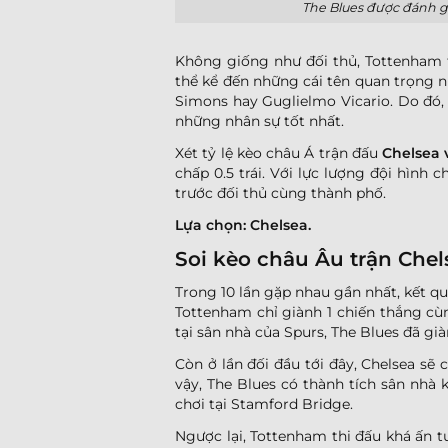
The Blues được đánh g
Không giống như đối thủ, Tottenham ti
thể kể đến những cái tên quan trọng n
Simons hay Guglielmo Vicario. Do đó, 
những nhân sự tốt nhất.
Xét tỷ lệ kèo châu Á trận đấu
Chelsea 
chấp 0.5 trái. Với lực lượng đội hình
trước đối thủ cùng thành phố.
Lựa chọn: Chelsea.
Soi kèo châu Âu trận Che
Trong 10 lần gặp nhau gần nhất, kết q
Tottenham chỉ giành 1 chiến thắng cùn
tại sân nhà của Spurs, The Blues đã giàn
Còn ở lần đối đầu tới đây, Chelsea sẽ c
vậy, The Blues có thành tích sân nhà 
chơi tại Stamford Bridge.
Ngược lại, Tottenham thi đấu khá ấn t