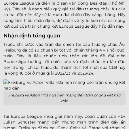
Europa League và diễn ra ở sân vận động Besiktas (Thổ Nhĩ
Kỳ). Đây sẽ là danh hiệu quý giá tại đấu trường châu Âu của
cả hai đội nên đây sẽ là màn đại chiến đầy căng thẳng. Hãy
cùng tìm hiểu nhận định, dự đoán về ty le keo nha cai cùng
kết quả của trận chung kết Europa League đầy hấp dẫn này.
Nhận định tổng quan
Trước khi bước vào trận đại chiến tại đấu trường châu Âu,
Freiburg đã có sự chuẩn bị tốt với chiến thắng 4 – 1 hồi cuối
tuần. Đây là liều thuốc tinh thần rất lớn để đại diện
Bundesliga hướng tới chiếc cúp vô địch châu Âu lần đầu
tiên trong lịch sử. Trước đó, thành tích tốt nhất của CLB này
là vòng 16 đội ở mùa giải 2022/23 và 2023/24.
Freiburg vs Aston Villa hứa hẹn mang đến trận chung kết hấp
dẫn
Tại Europa League mùa giải năm nay, đoàn quân của HLV
Julian Schuster mang đến những màn trình diễn đầy ấn
tượng. Freiburg đánh bại Genk, Celta và Braga với tổng tỷ