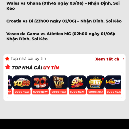
Wales vs Ghana (01h45 ngày 03/06) – Nhận Định, Soi
Kèo
Croatia vs Bỉ (23h00 ngày 02/06) – Nhận Định, Soi Kèo
Vasco da Gama vs Atletico MG (02h00 ngày 01/06):
Nhận Định, Soi Kèo
Top nhà cái uy tín
Xem tất cả
TOP NHÀ CÁI
UY TÍN
ỢC NGAY
CƯỢC NGAY
CƯỢC NGAY
CƯỢC NGAY
CƯỢC NGAY
CƯỢC NGAY
CƯỢC NGAY
CƯ