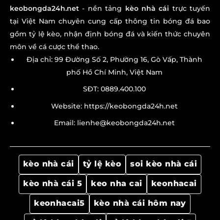
keobongda24h.net
- nền tảng
kèo nhà cái
trực tuyến
tại Việt Nam chuyên cung cấp thông tin bóng đá bao
gồm tỷ lệ kèo, nhận định bóng đá và kiến thức chuyên
môn về cá cược thể thao.
Địa chỉ: 99 Đường Số 2, Phường 16, Gò Vấp, Thành
phố Hồ Chí Minh, Việt Nam
SĐT: 0889.400.100
Website: https://keobongda24h.net
Email:
lienhe@keobongda24h.net
kèo nhà cái
tỷ lệ kèo
soi kèo nhà cái
kèo nhà cái 5
keo nha cai
keonhacai
keonhacai5
kèo nhà cái hôm nay