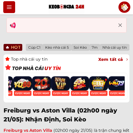
Bỏ
qua
nội
dung
🔥
HOT
Cúp C1
Kèo nhà cái 5
Soi Kèo
7m
Nhà cái uy tín
Top nhà cái uy tín
Xem tất cả
TOP NHÀ CÁI
UY TÍN
ỢC NGAY
CƯỢC NGAY
CƯỢC NGAY
CƯỢC NGAY
CƯỢC NGAY
CƯỢC NGAY
CƯỢC NGAY
CƯ
Freiburg vs Aston Villa (02h00 ngày
21/05): Nhận Định, Soi Kèo
Freiburg vs Aston Villa
(02h00 ngày 21/05) là trận chung kết