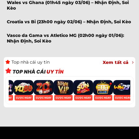
Wales vs Ghana (01h45 ngày 03/06) – Nhận Định, Soi
Kèo
Croatia vs Bỉ (23h00 ngày 02/06) – Nhận Định, Soi Kèo
Vasco da Gama vs Atletico MG (02h00 ngày 01/06):
Nhận Định, Soi Kèo
Top nhà cái uy tín
Xem tất cả
TOP NHÀ CÁI
UY TÍN
ỢC NGAY
CƯỢC NGAY
CƯỢC NGAY
CƯỢC NGAY
CƯỢC NGAY
CƯỢC NGAY
CƯỢC NGAY
CƯ