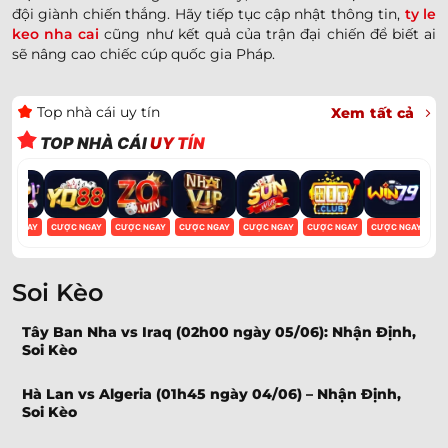
đội giành chiến thắng. Hãy tiếp tục cập nhật thông tin,
ty le
keo nha cai
cũng như kết quả của trận đại chiến để biết ai
sẽ nâng cao chiếc cúp quốc gia Pháp.
Top nhà cái uy tín
Xem tất cả
TOP NHÀ CÁI
UY TÍN
ỢC NGAY
CƯỢC NGAY
CƯỢC NGAY
CƯỢC NGAY
CƯỢC NGAY
CƯỢC NGAY
CƯỢC NGAY
CƯ
Soi Kèo
Tây Ban Nha vs Iraq (02h00 ngày 05/06): Nhận Định,
Soi Kèo
Hà Lan vs Algeria (01h45 ngày 04/06) – Nhận Định,
Soi Kèo