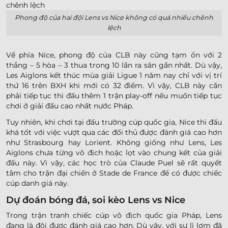
Phong độ của hai đội Lens vs Nice không có quá nhiều chênh
lệch
Về phía Nice, phong độ của CLB này cũng tạm ổn với 2
thắng – 5 hòa – 3 thua trong 10 lần ra sân gần nhất. Dù vậy,
Les Aiglons kết thúc mùa giải Ligue 1 năm nay chỉ với vị trí
thứ 16 trên BXH khi mới có 32 điểm. Vì vậy, CLB này cần
phải tiếp tục thi đấu thêm 1 trận play-off nếu muốn tiếp tục
chơi ở giải đấu cao nhất nước Pháp.
Tuy nhiên, khi chơi tại đấu trường cúp quốc gia, Nice thi đấu
khá tốt với việc vượt qua các đối thủ được đánh giá cao hơn
như Strasbourg hay Lorient. Không giống như Lens, Les
Aiglons chưa từng vô địch hoặc lọt vào chung kết của giải
đấu này. Vì vậy, các học trò của Claude Puel sẽ rất quyết
tâm cho trận đại chiến ở Stade de France để có được chiếc
cúp danh giá này.
Dự đoán bóng đá, soi kèo Lens vs Nice
Trong trận tranh chiếc cúp vô địch quốc gia Pháp, Lens
đang là đội được đánh giá cao hơn. Dù vậy, với sự lì lợm đã