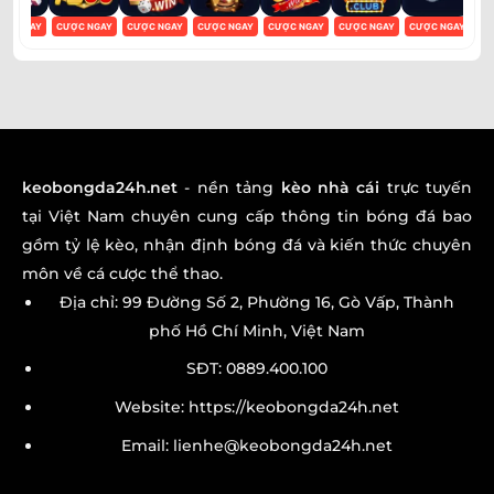
ỢC NGAY
CƯỢC NGAY
CƯỢC NGAY
CƯỢC NGAY
CƯỢC NGAY
CƯỢC NGAY
CƯỢC NGAY
CƯ
keobongda24h.net
- nền tảng
kèo nhà cái
trực tuyến
tại Việt Nam chuyên cung cấp thông tin bóng đá bao
gồm tỷ lệ kèo, nhận định bóng đá và kiến thức chuyên
môn về cá cược thể thao.
Địa chỉ: 99 Đường Số 2, Phường 16, Gò Vấp, Thành
phố Hồ Chí Minh, Việt Nam
SĐT: 0889.400.100
Website: https://keobongda24h.net
Email:
lienhe@keobongda24h.net