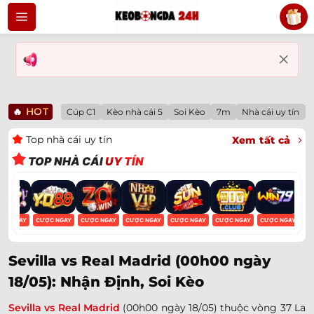
Bỏ
qua
nội
dung
🔥
HOT
Cúp C1
Kèo nhà cái 5
Soi Kèo
7m
Nhà cái uy tín
Top nhà cái uy tín
Xem tất cả
TOP NHÀ CÁI
UY TÍN
ỢC NGAY
CƯỢC NGAY
CƯỢC NGAY
CƯỢC NGAY
CƯỢC NGAY
CƯỢC NGAY
CƯỢC NGAY
CƯ
Sevilla vs Real Madrid (00h00 ngày
18/05): Nhận Định, Soi Kèo
Sevilla vs Real Madrid
(00h00 ngày 18/05) thuộc vòng 37 La