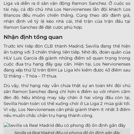
Liga và diễn ra ở sân vận động Ramon Sanchez. Ở cuộc so
tài này, cả đội chủ nhà Los Nervionenses lẫn đội khách Los
Blancos đều muốn chiến thắng. Cùng theo dõi đánh giá,
nhận định về tỷ lệ kèo nhà cái, thế trận của trận đấu tại
Ramon Sanchez để đặt cược phù hợp.
Nhận định tổng quan
Trước khi tiếp đón CLB thành Madrid, Sevilla đang thể hiện
ấn tượng với 3 chiến thắng liên tiếp. Nhờ đó, đoàn quân của
HLV Luis Garcia đã giành những điểm số quan trọng trong
cuộc đua trụ hạng đầy gay cấn. Hiện tại, Los Nervionenses
đang xếp thứ 12 trên BXH La Liga khi kiếm được 43 điểm sau
12 thắng – 7 hòa – 17 thua.
Dù vậy, thứ hạng này vẫn chưa thật sự an toàn khi đội chủ
sân Ramon Sanchez đang chỉ hơn 4 điểm so với nhóm cầm
đèn đỏ. Nếu không may sảy chân ở hai vòng đấu còn lại,
Sevilla hoàn toàn có thể xuống chơi ở La Liga 2 mùa giải tới.
Vì vậy, Los Nervionenses cần phải giành thêm ít nhất 3 điểm
nếu muốn chắc chắn trụ hạng thành công.
Sevilla và Real Madrid đều có phong độ ổn định gần đây