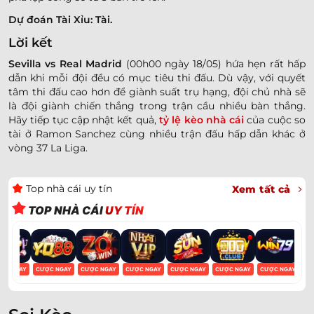
Dự đoán Tài Xỉu: Tài.
Lời kết
Sevilla vs Real Madrid
(00h00 ngày 18/05) hứa hẹn rất hấp
dẫn khi mỗi đội đều có mục tiêu thi đấu. Dù vậy, với quyết
tâm thi đấu cao hơn để giành suất trụ hạng, đội chủ nhà sẽ
là đội giành chiến thắng trong trận cầu nhiều bàn thắng.
Hãy tiếp tục cập nhật kết quả,
tỷ lệ kèo nhà cái
của cuộc so
tài ở Ramon Sanchez cùng nhiều trận đấu hấp dẫn khác ở
vòng 37 La Liga.
Top nhà cái uy tín
Xem tất cả
TOP NHÀ CÁI
UY TÍN
ỢC NGAY
CƯỢC NGAY
CƯỢC NGAY
CƯỢC NGAY
CƯỢC NGAY
CƯỢC NGAY
CƯỢC NGAY
CƯ