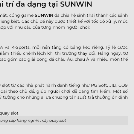
i trí đa dạng tại SUNWIN
i mắt, cổng game
SUNWIN
đã chia hệ sinh thái thành các sảnh
iêng biệt. Các chủ đề này được thiết kế với tốc độ xử lý, mức
hợp với nhu cầu của từng nhóm người chơi:
A và K-Sports, mỗi nền tảng có bảng kèo riêng. Tỷ lệ cược
giảm thiểu chênh lệch khi thị trường thay đổi. Hằng ngày, từ
, bao gồm các giải bóng đá châu Âu, châu Á và nhiều môn thể
slot từ các nhà phát hành danh tiếng như PG Soft, JILI, CQ9
loại theo chủ đề, giúp người chơi dễ dàng tìm kiếm. Một số
 lý tưởng cho những ai ưa chuộng tần suất trả thưởng ổn định
ng cấp hàng nghìn máy quay slot