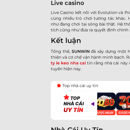
Live casino
Live Casino kết nối với Evolution và P
cùng nhiều trò chơi tương tác khác. H
như đang chơi tại sòng bài thật. Hệ th
tích cũng như đưa ra quyết định chính 
Kết luận
Tổng thể,
SUNWIN
đã xây dựng một hệ
thiện và cơ chế vận hành minh bạch. R
ty le keo nha cai
tin rằng nhà cái này
tuyến hiện nay.
Top nhà cái uy tín
TOP
NHÀ CÁI
UY TÍN
CƯỢC NGAY
CƯỢC NGAY
CƯỢC NGAY
CƯỢC NGAY
CƯỢC NGAY
CƯỢC 
Nhà Cái Uy Tín