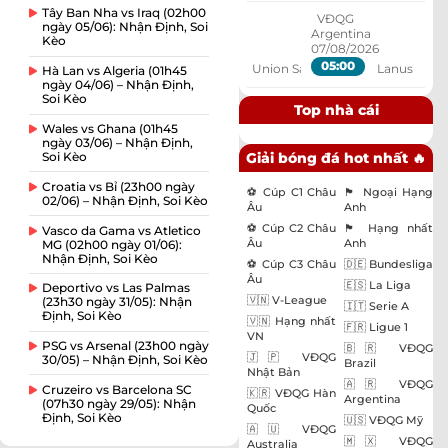
Tây Ban Nha vs Iraq (02h00
VĐQG
ngày 05/06): Nhận Định, Soi
Argentina
Kèo
07/08/2026
05:00
Union Santa Fe
Lanus
Hà Lan vs Algeria (01h45
ngày 04/06) – Nhận Định,
Soi Kèo
Top nhà cái
Wales vs Ghana (01h45
ngày 03/06) – Nhận Định,
Soi Kèo
Giải bóng đá hot nhất 🔥
Croatia vs Bỉ (23h00 ngày
⚽️ Cúp C1 Châu
🏴󠁧󠁢󠁥󠁮󠁧󠁿 Ngoại Hạng
02/06) – Nhận Định, Soi Kèo
Âu
Anh
⚽️ Cúp C2 Châu
🏴󠁧󠁢󠁥󠁮󠁧󠁿 Hạng nhất
Vasco da Gama vs Atletico
Âu
Anh
MG (02h00 ngày 01/06):
Nhận Định, Soi Kèo
⚽️ Cúp C3 Châu
🇩🇪 Bundesliga
Âu
🇪🇸 La Liga
Deportivo vs Las Palmas
🇻🇳 V-League
(23h30 ngày 31/05): Nhận
🇮🇹 Serie A
Định, Soi Kèo
🇻🇳 Hạng nhất
🇫🇷 Ligue 1
VN
PSG vs Arsenal (23h00 ngày
🇧🇷 VĐQG
🇯🇵 VĐQG
30/05) – Nhận Định, Soi Kèo
Brazil
Nhật Bản
🇦🇷 VĐQG
Cruzeiro vs Barcelona SC
🇰🇷 VĐQG Hàn
Argentina
(07h30 ngày 29/05): Nhận
Quốc
Định, Soi Kèo
🇺🇸 VĐQG Mỹ
🇦🇺 VĐQG
🇲🇽 VĐQG
Australia