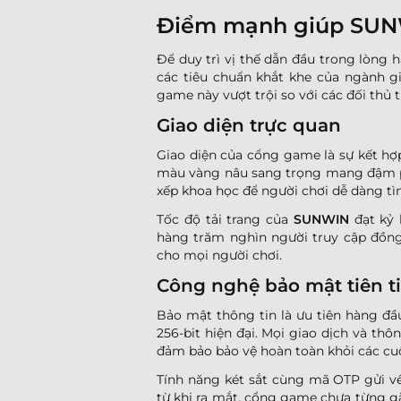
Điểm mạnh giúp SUNW
Để duy trì vị thế dẫn đầu trong lòng h
các tiêu chuẩn khắt khe của ngành giả
game này vượt trội so với các đối thủ
Giao diện trực quan
Giao diện của cổng game là sự kết hợp
màu vàng nâu sang trọng mang đậm p
xếp khoa học để người chơi dễ dàng tì
Tốc độ tải trang của
SUNWIN
đạt kỷ 
hàng trăm nghìn người truy cập đồng
cho mọi người chơi.
Công nghệ bảo mật tiên t
Bảo mật thông tin là ưu tiên hàng đầ
256-bit hiện đại. Mọi giao dịch và thô
đảm bảo bảo vệ hoàn toàn khỏi các cu
Tính năng két sắt cùng mã OTP gửi về 
từ khi ra mắt, cổng game chưa từng gặp