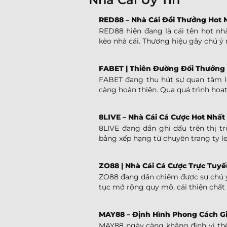
RED88 – Nhà Cái Đổi Thưởng Hot 
RED88 hiện đang là cái tên hot nhấ
kèo nhà cái. Thương hiệu gây chú ý 
FABET | Thiên Đường Đổi Thưởng
FABET đang thu hút sự quan tâm l
càng hoàn thiện. Qua quá trình hoạt
8LIVE – Nhà Cái Cá Cược Hot Nhất
8LIVE đang dần ghi dấu trên thị tr
bảng xếp hạng từ chuyên trang ty le
ZO88 | Nhà Cái Cá Cược Trực Tuy
ZO88 đang dần chiếm được sự chú ý l
tục mở rộng quy mô, cải thiện chất 
MAY88 – Định Hình Phong Cách Gi
MAY88 ngày càng khẳng định vị thế