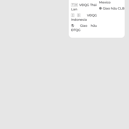
Mexico
🇹🇭 VĐQG Thái
⚽️ Giao hữu CLB
Lan
🇮🇩 VĐQG
Indonesia
🌎 Giao hữu
ĐTQG