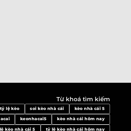
ƯỢC NGAY
CƯỢC NGAY
CƯỢC NGAY
CƯỢC NGAY
Từ khoá tìm kiếm
tỷ lệ kèo
soi kèo nhà cái
kèo nhà cái 5
acai
keonhacai5
kèo nhà cái hôm nay
 lệ kèo nhà cái 5
tỷ lệ kèo nhà cái hôm nay