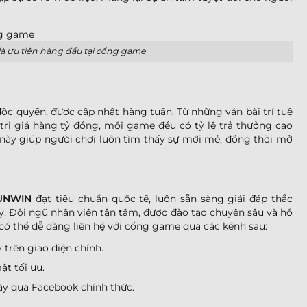
là ưu tiên hàng đầu tại cổng game
c quyền, được cập nhật hàng tuần. Từ những ván bài trí tuệ
rị giá hàng tỷ đồng, mỗi game đều có tỷ lệ trả thưởng cao
 này giúp người chơi luôn tìm thấy sự mới mẻ, đồng thời mở
UNWIN
đạt tiêu chuẩn quốc tế, luôn sẵn sàng giải đáp thắc
. Đội ngũ nhân viên tận tâm, được đào tạo chuyên sâu và hỗ
 có thể dễ dàng liên hệ với cổng game qua các kênh sau:
 trên giao diện chính.
ật tối ưu.
y qua Facebook chính thức.