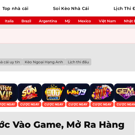
Top nhà cái
Soi Kèo Nhà Cái
Lịch Thi 
Italia
Brazil
Argentina
Mỹ
Mexico
Việt Nam
Nhật 
à cái uy tín
Kèo Ngoại Hạng Anh
Lịch thi đấu
ƯỢC NGAY
CƯỢC NGAY
CƯỢC NGAY
CƯỢC NGAY
CƯỢC NGAY
CƯỢC NGA
ớc Vào Game, Mở Ra Hàng