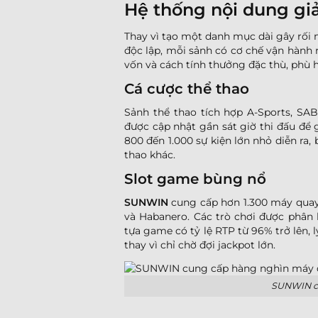
Hệ thống nội dung giả
Thay vì tạo một danh mục dài gây rố
độc lập, mỗi sảnh có cơ chế vận hành r
vốn và cách tính thưởng đặc thù, phù 
Cá cược thể thao
Sảnh thể thao tích hợp A-Sports, SAB
được cập nhật gần sát giờ thi đấu để 
800 đến 1.000 sự kiện lớn nhỏ diễn ra
thao khác.
Slot game bùng nổ
SUNWIN
cung cấp hơn 1.300 máy quay 
và Habanero. Các trò chơi được phân 
tựa game có tỷ lệ RTP từ 96% trở lên,
thay vì chỉ chờ đợi jackpot lớn.
SUNWIN cu