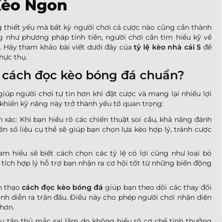
Kèo Ngon
 thiết yếu mà bất kỳ người chơi cá cược nào cũng cần thành
 như phương pháp tính tiền, người chơi cần tìm hiểu kỹ về
. Hãy tham khảo bài viết dưới đây của
tỷ lệ kèo nhà cái 5
để
hực thụ.
 cách đọc kèo bóng đá chuẩn?
iúp người chơi tự tin hơn khi đặt cược và mang lại nhiều lợi
o khiến kỹ năng này trở thành yếu tố quan trọng:
h xác: Khi bạn hiểu rõ các chiến thuật soi cầu, khả năng đánh
ên số liệu cụ thể sẽ giúp bạn chọn lựa kèo hợp lý, tránh cược
am hiểu sẽ biết cách chọn các tỷ lệ có lợi cũng như loại bỏ
 tích hợp lý hỗ trợ bạn nhận ra cơ hội tốt từ những biến động
h thạo
cách đọc kèo bóng đá
giúp bạn theo dõi các thay đổi
rình diễn ra trận đấu. Điều này cho phép người chơi nhận diện
 hơn.
iều tân thủ mắc sai lầm do không hiểu rõ cơ chế tính thưởng