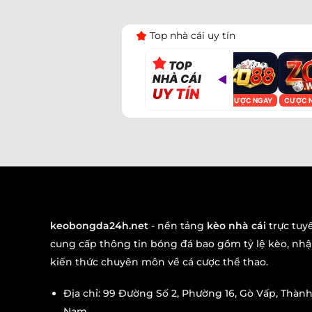
Top nhà cái uy tín
TOP
NHÀ CÁI
UY TÍN
CƯỢC NGAY
CƯỢC NGAY
CƯỢC NGAY
CƯỢC NGAY
CƯỢC NGAY
CƯỢC 
keobongda24h.net
- nền tảng
kèo nhà cái
trực tuy
cung cấp thông tin bóng đá bao gồm tỷ lệ kèo, nh
kiến thức chuyên môn về cá cược thể thao.
Địa chỉ: 99 Đường Số 2, Phường 16, Gò Vấp, Thành
Nam