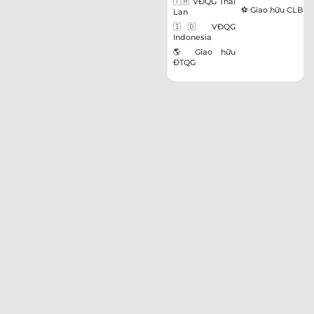
🇹🇭 VĐQG Thái
⚽️ Giao hữu CLB
Lan
🇮🇩 VĐQG
Indonesia
🌎 Giao hữu
ĐTQG