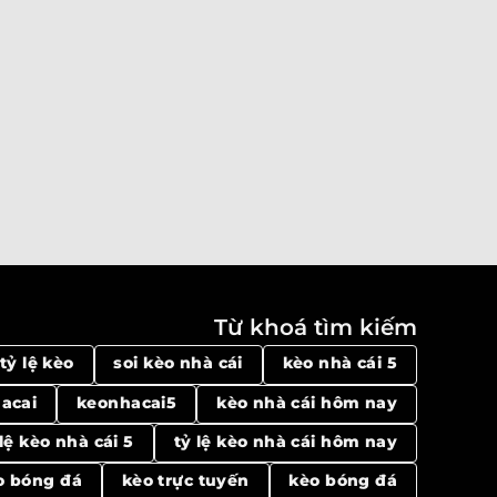
ƯỢC NGAY
CƯỢC NGAY
CƯỢC NGAY
CƯỢC NGAY
Từ khoá tìm kiếm
tỷ lệ kèo
soi kèo nhà cái
kèo nhà cái 5
acai
keonhacai5
kèo nhà cái hôm nay
 lệ kèo nhà cái 5
tỷ lệ kèo nhà cái hôm nay
o bóng đá
kèo trực tuyến
kèo bóng đá