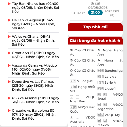
Brazil
Tây Ban Nha vs Iraq (02h00
ngày 05/06): Nhận Định, Soi
09/08/2026
Mirassol
Kèo
21:00
Cruzeiro (MG)
FC
Hà Lan vs Algeria (01h45
ngày 04/06) – Nhận Định,
Top nhà cái
Soi Kèo
Wales vs Ghana (01h45
Giải bóng đá hot nhất 🔥
ngày 03/06) – Nhận Định,
Soi Kèo
⚽️ Cúp C1 Châu
🏴󠁧󠁢󠁥󠁮󠁧󠁿 Ngoại Hạng
Croatia vs Bỉ (23h00 ngày
Âu
Anh
02/06) – Nhận Định, Soi Kèo
⚽️ Cúp C2 Châu
🏴󠁧󠁢󠁥󠁮󠁧󠁿 Hạng nhất
Âu
Anh
Vasco da Gama vs Atletico
MG (02h00 ngày 01/06):
⚽️ Cúp C3 Châu
🇩🇪 Bundesliga
Nhận Định, Soi Kèo
Âu
🇪🇸 La Liga
🇻🇳 V-League
Deportivo vs Las Palmas
🇮🇹 Serie A
(23h30 ngày 31/05): Nhận
🇻🇳 Hạng nhất
🇫🇷 Ligue 1
Định, Soi Kèo
VN
🇧🇷 VĐQG
🇯🇵 VĐQG
PSG vs Arsenal (23h00 ngày
Brazil
Nhật Bản
30/05) – Nhận Định, Soi Kèo
🇦🇷 VĐQG
🇰🇷 VĐQG Hàn
Argentina
Cruzeiro vs Barcelona SC
Quốc
(07h30 ngày 29/05): Nhận
🇺🇸 VĐQG Mỹ
🇦🇺 VĐQG
Định, Soi Kèo
🇲🇽 VĐQG
Australia
Mexico