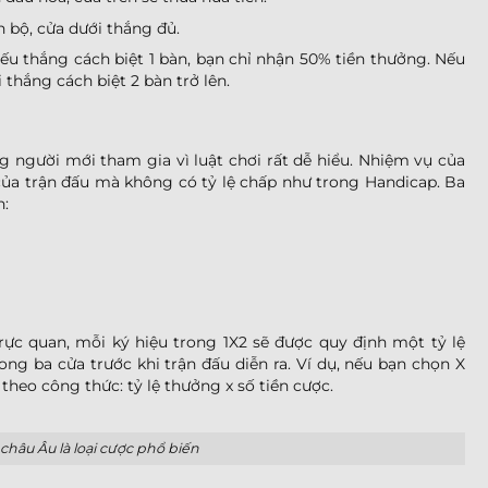
n bộ, cửa dưới thắng đủ.
ếu thắng cách biệt 1 bàn, bạn chỉ nhận 50% tiền thưởng. Nếu
thắng cách biệt 2 bàn trở lên.
ng người mới tham gia vì luật chơi rất dễ hiểu. Nhiệm vụ của
của trận đấu mà không có tỷ lệ chấp như trong Handicap. Ba
n:
rực quan, mỗi ký hiệu trong 1X2 sẽ được quy định một tỷ lệ
ng ba cửa trước khi trận đấu diễn ra. Ví dụ, nếu bạn chọn X
 theo công thức: tỷ lệ thưởng x số tiền cược.
châu Âu là loại cược phổ biến