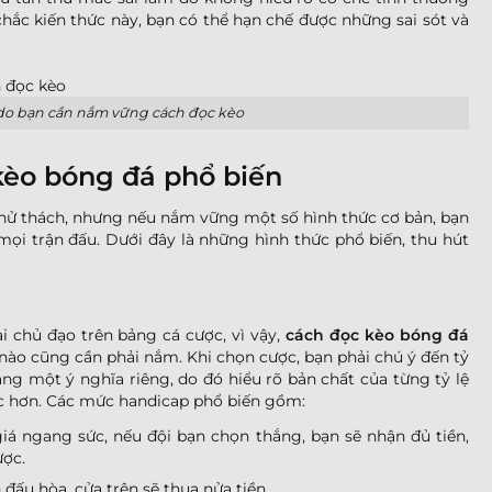
chắc kiến thức này, bạn có thể hạn chế được những sai sót và
do bạn cần nắm vững cách đọc kèo
èo bóng đá phổ biến
hử thách, nhưng nếu nắm vững một số hình thức cơ bản, bạn
mọi trận đấu. Dưới đây là những hình thức phổ biến, thu hút
i chủ đạo trên bảng cá cược, vì vậy,
cách đọc kèo bóng đá
 nào cũng cần phải nắm. Khi chọn cược, bạn phải chú ý đến tỷ
ng một ý nghĩa riêng, do đó hiểu rõ bản chất của từng tỷ lệ
ác hơn. Các mức handicap phổ biến gồm:
iá ngang sức, nếu đội bạn chọn thắng, bạn sẽ nhận đủ tiền,
ược.
 đấu hòa, cửa trên sẽ thua nửa tiền.