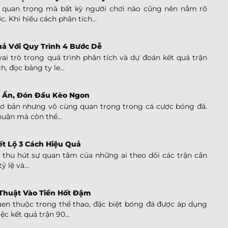
c quan trọng mà bất kỳ người chơi nào cũng nên nắm rõ
 Khi hiểu cách phân tích...
uả Với Quy Trình 4 Bước Dễ
vai trò trong quá trình phân tích và dự đoán kết quả trận
, đọc bảng ty le...
Lệ Ẩn, Đón Đầu Kèo Ngon
 cơ bản nhưng vô cùng quan trọng trong cá cược bóng đá.
huận mà còn thể...
ết Lộ 3 Cách Hiệu Quả
ề thu hút sự quan tâm của những ai theo dõi các trận cần
 lệ và...
 Thuật Vào Tiền Hốt Đậm
uen thuộc trong thể thao, đặc biệt bóng đá được áp dụng
ệc kết quả trận 90...