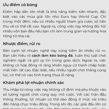
Ưu điểm cò bóng
Điểm hấp dẫn lớn nhất là khả năng kiếm tiền nhanh, đặc
biệt vào các mùa giải lớn như Euro hay World Cup. Chỉ
trong một đêm, nếu có nhiều người tham gia cược, số tiền
thu về có thể rất cao. Ngoài ra, công việc này không đòi hỏi
nhiều vốn ban đầu nếu bạn chỉ làm trung gian và hưởng hoa
hồng từ nhà cái.
Nhược điểm, rủi ro
Bên cạnh lợi nhuận, nghề này cũng tiềm ẩn nhiều rủi ro.
Bạn cần hiểu rõ
cách làm kèo bóng đá
, tuân thủ luật chơi
nghiêm ngặt và giữ uy tín trong giao dịch. Ngoài ra, việc
không có hợp đồng rõ ràng khiến nguy cơ tranh chấp hoặc
mất tiền rất cao. Đặc biệt, nếu nhiều người chơi thắng cùng
lúc, có thể rơi vào tình trạng thua lỗ nặng.
Khám phá lợi nhuận chính xác
Thu nhập từ công việc này không cố định mà phụ thuộc vào
số lượng người chơi cùng quy mô cược. Với các trận đấu
thông thường, lợi nhuận có thể dao động ở mức vài triệu
đến hàng chục triệu đồng. Trong khi đó, các giải đấu lớn có