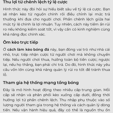
Thu lợi từ chênh lệch tỷ lệ cược
Hình thức này đòi hỏi sự hiểu biết sâu về tỷ lệ cá cược. Bạn
sẽ nhận kèo từ nguồn chính rồi điều chỉnh lại mức trả
thưởng khi đưa cho người chơi. Phần chênh lệch giữa hai
mức tỷ lệ chính là lợi nhuận. Tuy nhiên, cách này tiềm ẩn rủi
ro nếu không kiểm soát tốt, vì vậy cần có kinh nghiệm cùng
khả năng đọc chính xác.
Ôm kèo trực tiếp
Ở
cách làm kèo bóng đá
này, bạn đóng vai trò như nhà cái
nhỏ, trực tiếp nhận cược từ người chơi mà không chuyển
tiếp. Nếu người chơi thua, hưởng toàn bộ tiền cược; ngược
lại, nếu họ thắng, bạn phải chi trả. Do đó, hình thức này yêu
cầu vốn lớn cùng khả năng quản lý rủi ro tốt để tránh thua
lỗ.
Tham gia hệ thống mạng tổng bóng
Đây là mô hình hoạt động theo nhiều cấp trung gian. Mỗi
cấp sẽ nhận và phân phối kèo xuống cấp dưới, đồng thời
hưởng lợi từ phần chênh lệch. Thu nhập phụ thuộc vào số
lượng người tham gia trong hệ thống và cách quản lý dòng
tiền. Nếu vận hành hiệu quả, đây có thể là nguồn thu ổn