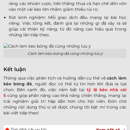
ràng các khoản cược, tiền thắng thua và hạn chế dồn vốn
vào một vài kèo lớn nhằm giảm thiểu rủi ro.
Rút kinh nghiệm: Mỗi giao dịch đều mang lại bài học
riêng. Việc tổng kết, đánh giá lại những gì đã xảy ra sẽ
giúp cải thiện kỹ năng, từ đó nâng cao hiệu quả trong
những lần tiếp theo.
Cách làm kèo bóng đá cùng những lưu ý
Kết luận
Thông qua việc phân tích và hướng dẫn cụ thể về
cách làm
kèo bóng đá
, người đọc có thể tự tin hơn khi đưa ra lựa
chọn. Bên cạnh đó, việc nắm bắt tại
tỷ lệ kèo nhà cái
5
cũng góp phần nâng cao khả năng chiến thắng, mang lại
trải nghiệm giải trí hấp dẫn hơn cho hội viên. Đón chờ
những nội dung thú vị sẽ được chúng tôi bật mí trong các
bài viết tiếp theo!
Top nhà cái uy tín
Xem tất cả